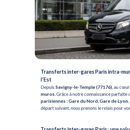
Transferts inter-gares Paris intra-m
l’Est
Depuis
Savigny-le-Temple (77176)
, au cœur
muros
. Grâce à notre connaissance parfaite 
parisiennes
:
Gare du Nord
,
Gare de Lyon
,
départ suivant, nous prenons le relais pour vo
Transferts inter-gares Paris : une solu